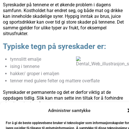
Syreskader på tennene er et økende problem i dagens
samfunn. Kostholdet har endret seg, og både mat og drikke
kan inneholde skadelige syrer. Hyppig inntak av brus, juice
og sportsdrikker kan over tid gi store skader på tennene. Det
samme gjelder for ulike typer av frukt, for eksempel
sitrusfrukter.
Typiske tegn på syreskader er:
tynnslitt emalje
ising i tennene
hakker/ groper i emaljen
tenner med gulere felter og mattere overflate
Syreskader er permanente og det er derfor viktig at de
oppdages tidlig. Slik kan man sette inn tiltak for å forhindre
alvorlige skader på tennene.
Administrer samtykke
For å gi de beste opplevelsene bruker vi teknologier som informasjonskapsler for
Hvordan beskytte tennene mot
lagre og/eller få tilgang til enhetsinformasjon. Å samtykke til disse teknologiene v