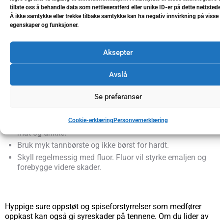
tillate oss å behandle data som nettleseratferd eller unike ID-er på dette nettstede
syreskader:
Å ikke samtykke eller trekke tilbake samtykke kan ha negativ innvirkning på visse
egenskaper og funksjoner.
Aksepter
Unngå småspising mellom måltidene.
Avslutt måltidet med basiske matvarer som f.eks. ost
Avslå
eller melk.
Drikk mindre brus, juice og syreholdige sportsdrikker.
Se preferanser
Det kan være lurt å skylle munnen med vann etter inntak
av syrlig mat og drikke.
Cookie-erklæring
Personvernerklæring
Vent en time med å pusse tennene etter inntak av syrlig
mat og drikke.
Bruk myk tannbørste og ikke børst for hardt.
Skyll regelmessig med fluor. Fluor vil styrke emaljen og
forebygge videre skader.
Hyppige sure oppstøt og spiseforstyrrelser som medfører
oppkast kan også gi syreskader på ten­nene. Om du lider av