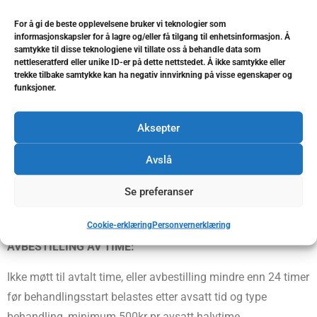
For å gi de beste opplevelsene bruker vi teknologier som
informasjonskapsler for å lagre og/eller få tilgang til enhetsinformasjon. Å
samtykke til disse teknologiene vil tillate oss å behandle data som
Vennligst benytt kontaktskjema hvis du ønsker å bestille
nettleseratferd eller unike ID-er på dette nettstedet. Å ikke samtykke eller
trekke tilbake samtykke kan ha negativ innvirkning på visse egenskaper og
time utenom vår telefontid.
funksjoner.
TELEFONTID:
Aksepter
Mandag: 1000 – 1800
Tirsdag: 0800 -1600
Avslå
Onsdag: 0800 – 1800
Se preferanser
Torsdag: 0800 – 1800
Fredag: 0800 – 1530
Cookie-erklæring
Personvernerklæring
AVBESTILLING AV TIME:
Ikke møtt til avtalt time, eller avbestilling mindre enn 24 timer
før behandlingsstart belastes etter avsatt tid og type
behandling, minimum 500kr pr avsatt halvtime.