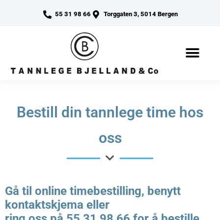
55 31 98 66
Torggaten 3, 5014 Bergen
Bestill din tannlege time hos
oss
Gå til online timebestilling, benytt
kontaktskjema eller
ring oss på
55 31 98 66
for å bestille