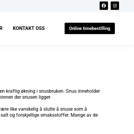
R
KONTAKT OSS
Online timebestilling
t en kraftig økning i snusbruken. Snus inneholder
innen der snus­en ligger.
re like vanskelig å slutte å snuse som å
 salt og forskjellige smaksstoffer. Mange av de