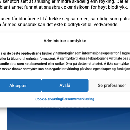
iser stort sett at snusing er mindre skadelig enn røyking. Det er 
blant annet funnet at snusbruk øker risikoen for høyt blodtrykk.
nusen får blodårene til å trekke seg sammen, samtidig som pulsen s
få år med snusbruk kan det økte blodtrykket bli vedvarende.
ersøkelser som har funnet økt risiko for diabetes type 2 og hjert
Administrer samtykke
t på at man har en økt risiko for utvikling av kreft i munnhule, sp
 kreftformer med høy dødelighet.
 å gi de beste opplevelsene bruker vi teknologier som informasjonskapsler for å lagre
eller få tilgang til enhetsinformasjon. Å samtykke til disse teknologiene vil tillate oss 
andle data som nettleseratferd eller unike ID-er på dette nettstedet. Å ikke samtykke
er trekke tilbake samtykke kan ha negativ innvirkning på visse egenskaper og funksjon
Aksepter
Avslå
Se preferanser
Cookie-erklæring
Personvernerklæring