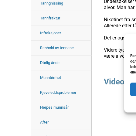
Undersøkelser v
Tanngnissing
alvor. Man har 
Tannfraktur
Nikotinet fra s
Allerede etter 
Infraksjoner
Det er også und
Renhold av tennene
Videre tyder de
være alvorlige
For
og/
Dårlig ånde
beh
ell
Munntørrhet
Video
Kjeveleddsproblemer
Herpes munnsår
After