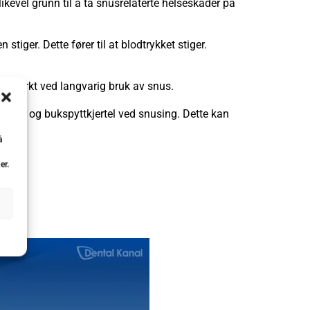
likevel grunn til å ta snusrelaterte helseskader på
tiger. Dette fører til at blodtrykket stiger.
einfarkt ved lang­varig bruk av snus.
iserør og bukspytt­kjertel ved snusing. Dette kan
å
er.