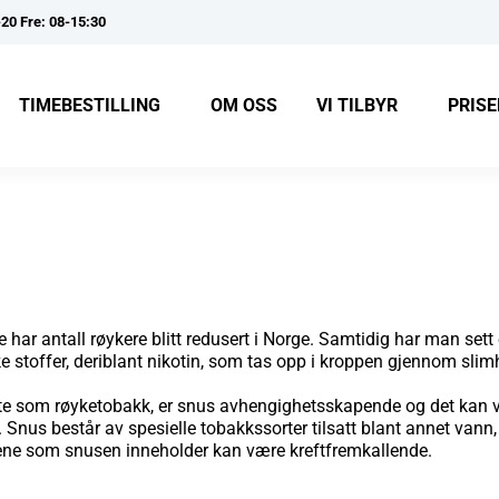
-20 Fre: 08-15:30
TIMEBESTILLING
OM OSS
VI TILBYR
PRISE
 har antall røykere blitt redusert i Norge. Samtidig har man set
stoffer, deriblant niko­tin, som tas opp i kroppen gjennom slimh
som røyketobakk, er snus avhen­gighetsskapende og det kan væ
Snus består av spesielle tobakkssorter tilsatt blant annet vann,
ene som snus­en inneholder kan være kreftfremkallende.