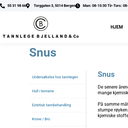
55 31 98 66
Torggaten 3, 5014 Bergen
Man: 08-15:30 Tir-Tors: 08
HJEM
Snus
Snus
Undersøkelse hos tannlegen
De senere årene
Hull i tennene
mange kjemiske 
På samme måte 
Estetisk tannbehandling
stumpe røyken. 
kjemiske stoff
Krone / Bro