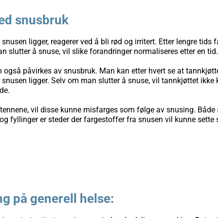
ed snusbruk
nusen ligger, reagerer ved å bli rød og irritert. Etter lengre tids 
 slutter å snuse, vil slike forandringer normaliseres etter en tid.
 også påvirkes av snusbruk. Man kan et­ter hvert se at tannkjøttet
r snusen ligger. Selv om man slutter å snuse, vil tannkjøttet ikke
de.
r tennene, vil disse kunne misfarges som følge av snusing. Båd
g fyllinger er steder der fargestoffer fra snusen vil kunne sette
g på generell helse: