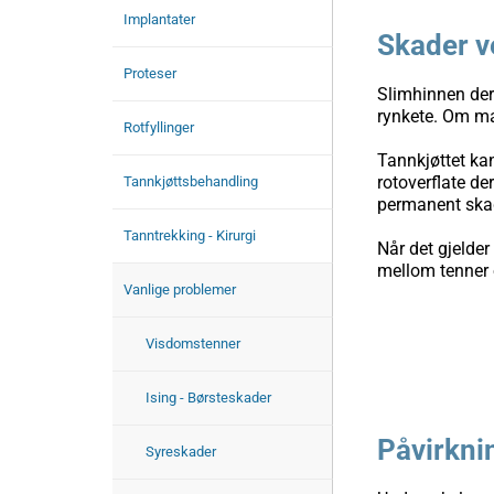
Implantater
Skader v
Proteser
Slimhinnen der s
rynkete. Om man
Rotfyllinger
Tannkjøttet kan
rotoverflate de
Tannkjøttsbehandling
permanent ska
Tanntrekking - Kirurgi
Når det gjelde
mellom tenner o
Vanlige problemer
Visdomstenner
Ising - Børsteskader
Påvirknin
Syreskader