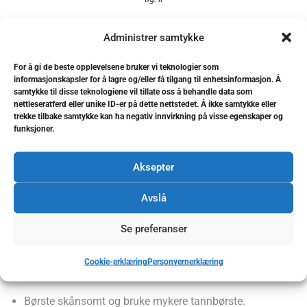
Administrer samtykke
fig. III
For å gi de beste opplevelsene bruker vi teknologier som
informasjonskapsler for å lagre og/eller få tilgang til enhetsinformasjon. Å
samtykke til disse teknologiene vil tillate oss å behandle data som
nettleseratferd eller unike ID-er på dette nettstedet. Å ikke samtykke eller
fig. IV
trekke tilbake samtykke kan ha negativ innvirkning på visse egenskaper og
funksjoner.
På lengre sikt kan feil børsteteknikk medføre slitasjeskader
Aksepter
på selve tannen (fig III). Dersom skaden blir dyp, kan det bli
nødvendig å restaurere tannen med en fylling (fig IV).
Avslå
Se preferanser
For å lindre følsomme tannhalser
Cookie-erklæring
Personvernerklæring
kan du:
Børste skånsomt og bruke mykere tannbørste.