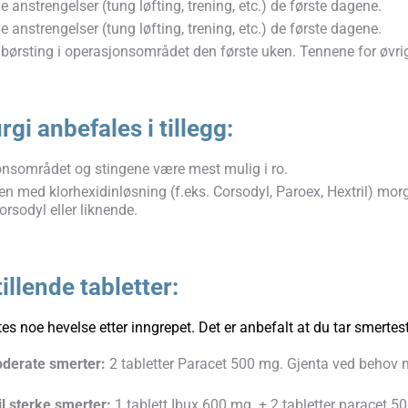
 anstrengelser (tung løfting, trening, etc.) de første dagene.
 anstrengelser (tung løfting, trening, etc.) de første dagene.
børsting i operasjonsområdet den første uken. Tennene for øvr
urgi anbefales i tillegg:
nsområdet og stingene være mest mulig i ro.
n med klorhexidinløsning (f.eks. Corsodyl, Paroex, Hextril) morge
orsodyl eller liknende.
llende tabletter:
es noe hevelse etter inngrepet. Det er anbefalt at du tar smertes
oderate smerter:
2 tabletter Paracet 500 mg. Gjenta ved behov
l sterke smerter:
1 tablett Ibux 600 mg. + 2 tabletter paracet 50