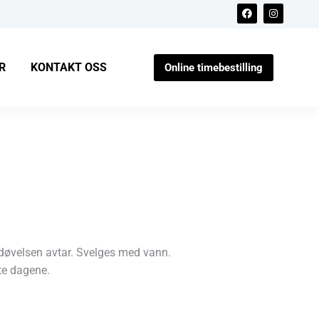
R
KONTAKT OSS
Online timebestilling
bedøvelsen avtar. Svelges med vann.
te dagene.