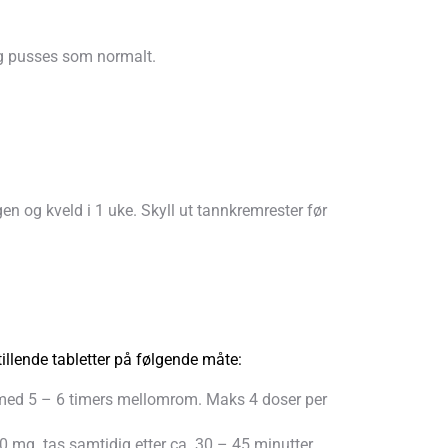
ig pusses som normalt.
n og kveld i 1 uke. Skyll ut tannkremrester før
tillende tabletter på følgende måte:
 med 5 – 6 timers mellomrom. Maks 4 doser per
0 mg. tas samtidig etter ca. 30 – 45 minutter.