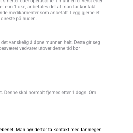
t smerter etter operasjoner i munnen er verst etter
mer enn 1 uke, anbefales det at man tar kontakt
llende medikamenter som anbefalt. Legg gjerne et
 direkte på huden.
 det vanskelig å åpne munnen helt. Dette gir seg
besværet vedvarer utover denne tid bør
ret. Denne skal normalt fjernes etter 1 døgn. Om
vebenet. Man bør derfor ta kontakt med tannlegen