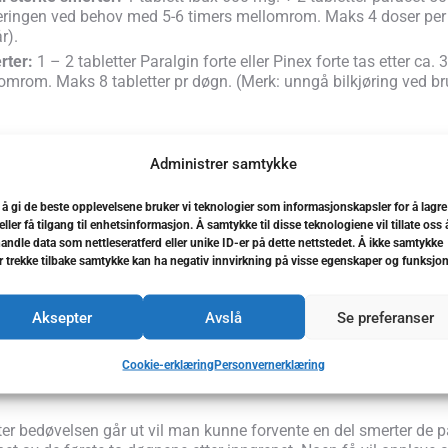
ringen ved behov med 5-6 timers mellomrom. Maks 4 doser per dø
r).
rter:
1 – 2 tabletter Paralgin forte eller Pinex forte tas etter ca
omrom. Maks 8 tabletter pr døgn. (Merk: unngå bilkjøring ved bruk
reaksjoner etter
kirurgiske inngrep
i 
Administrer samtykke
 å gi de beste opplevelsene bruker vi teknologier som informasjonskapsler for å lagre
et er normalt at det blør lett fra såret det første døgnet. Ikke sk
eller få tilgang til enhetsinformasjon. Å samtykke til disse teknologiene vil tillate oss 
ter. Det er anbefalt at man har en ekstra hodepute den første na
andle data som nettleseratferd eller unike ID-er på dette nettstedet. Å ikke samtykke
r enn et døgn ta kontakt med tannklinikk/legevakt.
er trekke tilbake samtykke kan ha negativ innvirkning på visse egenskaper og funksjon
Aksepter
Avslå
Se preferanser
 blåmerke:
Hevelse etter operasjoner er vanlig, og er gjerne størs
 uke. Det er heller ikke uvanlig med blåmerker på huden over op
Cookie-erklæring
Personvernerklæring
ter bedøvelsen går ut vil man kunne forvente en del smerter de 