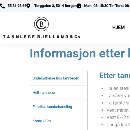
55 31 98 66
Torggaten 3, 5014 Bergen
Man: 08-15:30 Tir-Tors: 08
HJEM
Informasjon etter
Etter ta
Undersøkelse hos tannlegen
Ha en steri
Hull i tennene
La såret væ
Ta første s
Estetisk tannbehandling
Vent minst 
Vent 6-12 t
Krone / Bro
Unngå kraft