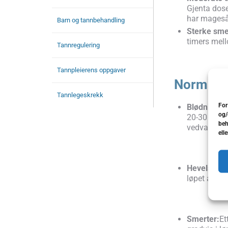
Gjenta dose
har mageså
Barn og tannbehandling
Sterke sme
timers mell
Tannregulering
Tannpleierens oppgaver
Normale 
Tannlegeskrekk
For
Blødning:
D
og/
20-30 minut
beh
vedvarer me
ell
Hevelse og
løpet av en
Smerter:
Et