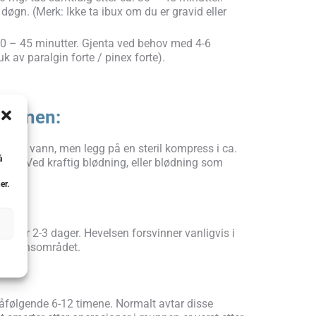
gn. (Merk: Ikke ta ibux om du er gravid eller
. 30 – 45 minutter. Gjenta ved behov med 4-6
 av paralgin forte / pinex forte).
munnen:
yll med vann, men legg på en steril kompress i ca.
å
tten. Ved kraftig blødning, eller blødning som
er.
t etter 2-3 dager. Hevelsen forsvinner vanligvis i
erasjonsområdet.
påfølgende 6-12 timene. Normalt avtar disse