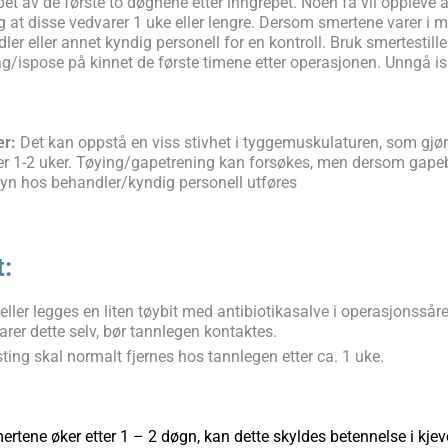
øpet av de første to døgnene etter inngrepet. Noen få vil oppleve a
g at disse vedvarer 1 uke eller lengre. Dersom smertene varer i 
er eller annet kyndig personell for en kontroll. Bruk smertesti
g/ispose på kinnet de første timene etter operasjonen. Unngå is
r:
Det kan oppstå en viss stivhet i tyggemuskulaturen, som gjør
er 1-2 uker. Tøying/gapetrening kan forsøkes, men dersom gape
lsyn hos behandler/kyndig personell utføres
t:
ilfeller legges en liten tøybit med antibiotikasalve i operasjonsså
arer dette selv, bør tannlegen kontaktes.
sting skal normalt fjernes hos tannlegen etter ca. 1 uke.
tene øker etter 1 – 2 døgn, kan dette skyldes betennelse i kje