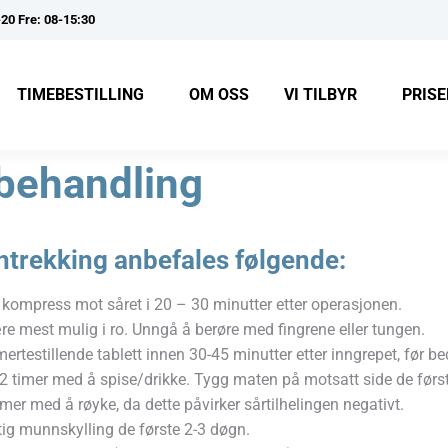
-20 Fre: 08-15:30
TIMEBESTILLING
OM OSS
VI TILBYR
PRISE
 behandling
nntrekking anbefales følgende:
l kompress mot såret i 20 – 30 minutter etter operasjonen.
re mest mulig i ro. Unngå å berøre med fingrene eller tungen.
mertestillende tablett innen 30-45 minutter etter inngrepet, før 
2 timer med å spise/drikke. Tygg maten på motsatt side de førs
imer med å røyke, da dette påvirker sårtilhelingen negativt.
ig munnskylling de første 2-3 døgn.