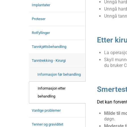
Unngå harde
Implantater
Unngå harde
Unngå tann
Proteser
Rotfyllinger
Etter kir
Tannkjøttsbehandling
La operasjo
Skyll munne
Tanntrekking - Kirurgi
du bruker C
Informasjon før behandling
Smertesti
Informasjon etter
behandling
Det kan forvent
Vanlige problemer
Milde til m
døgn.
Tenner og graviditet
Moderate ti