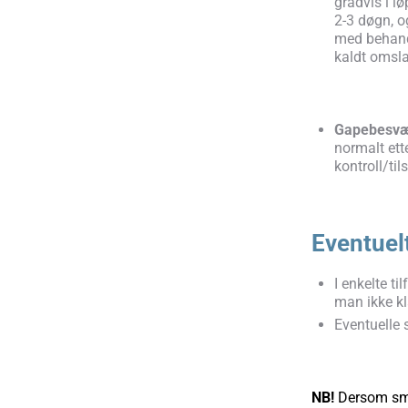
gradvis i l
2-3 døgn, o
med behandl
kaldt omsla
Gapebesvæ
normalt ett
kontroll/ti
Eventuel
I enkelte t
man ikke kl
Eventuelle 
NB!
Dersom smer