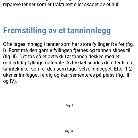
reparere tenner som er frakturert eller skadet av et hull.
Fremstilling av et tanninnlegg
Ofte lages innlegg i tenner som har store fyllinger fra før (fig.
I). Først må den gamle fyllingen fjernes og tannen slipes til
(fig. II). Det tas så et avtrykk før tannen dekkes med et
midlertidig fyllingsmate­riale. Avtrykket sendes deretter til en
tanntekniker som er den som lager selve innlegget. Etter 1-2
uker er innlegget ferdig og kan sementeres på plass (fig. III
og IV).
fig. I
fig. II