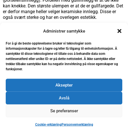
(porselensinnlegg). Fordelen med gullinnlegg er at de ikke
kan knekke. Den største ulempen er at de er gullfargede. Det
er derfor mange heller velger keramiske innlegg. Disse er
også svært sterke og har en overlegen estetikk.
Både gullinnlegg og keramiske innlegg lages normalt av en
Administrer samtykke
tanntekniker og fremstillingen krever minimum to
tannlegebesøk.
For å gi de beste opplevelsene bruker vi teknologier som
informasjonskapsler for å lagre og/eller få tilgang til enhetsinformasjon. Å
De senere år er det imidlertid kommet metoder der tannlegen
samtykke til disse teknologiene vil tillate oss å behandle data som
kan fremstille en form for porselensinnlegg selv. Det er da
nettleseratferd eller unike ID-er på dette nettstedet. Å ikke samtykke eller
mulig å få behandlingen utført i løpet av ett besøk.
trekke tilbake samtykke kan ha negativ innvirkning på visse egenskaper og
funksjoner.
Aksepter
Hvor lenge varer et tanninnlegg?
Avslå
Det er meningen at et innlegg skal vare i mange år. Likevel er
det en del forhold som kan forkorte levetiden:
Se preferanser
Cookie-erklæring
Personvernerklæring