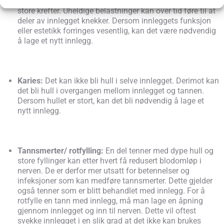
Brudd av porselen:
Et innlegg blir ved tygging utsatt for
store krefter. Uheldige belastninger kan over tid føre til at
deler av innlegget knekker. Dersom innleggets funksjon
eller estetikk forringes vesentlig, kan det være nødvendig
å lage et nytt innlegg.
Karies:
Det kan ikke bli hull i selve innlegget. Derimot kan
det bli hull i overgangen mellom innlegget og tannen.
Dersom hullet er stort, kan det bli nødvendig å lage et
nytt innlegg.
Tannsmerter/ rotfylling:
En del tenner med dype hull og
store fyllinger kan etter hvert få redusert blodomløp i
nerven. De er derfor mer utsatt for betennelser og
infeksjoner som kan medføre tannsmerter. Dette gjelder
også tenner som er blitt behandlet med innlegg. For å
rotfylle en tann med innlegg, må man lage en åpning
gjennom innlegget og inn til nerven. Dette vil oftest
svekke innlegget i en slik grad at det ikke kan brukes