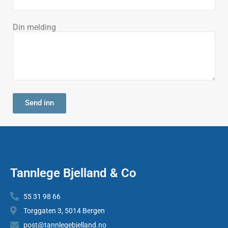
Din melding
Send inn
Tannlege Bjelland & Co
55 31 98 66
Torggaten 3, 5014 Bergen
post@tannlegebjelland.no