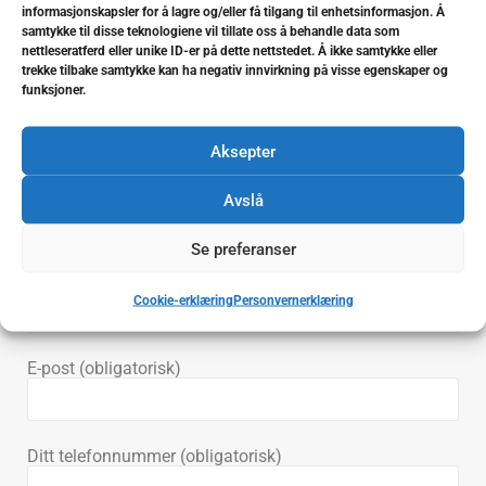
informasjonskapsler for å lagre og/eller få tilgang til enhetsinformasjon. Å
Bestill time
samtykke til disse teknologiene vil tillate oss å behandle data som
nettleseratferd eller unike ID-er på dette nettstedet. Å ikke samtykke eller
trekke tilbake samtykke kan ha negativ innvirkning på visse egenskaper og
funksjoner.
Bestill gjennom vårt kontaktskjema og vi ringer deg for å
Aksepter
finne et tidspunkt som passer deg.
Avslå
Eller du kan ringe oss på
55 31 98 66
i vår åpningstid.
Se preferanser
Ditt navn (obligatorisk)
Cookie-erklæring
Personvernerklæring
E-post (obligatorisk)
Ditt telefonnummer (obligatorisk)