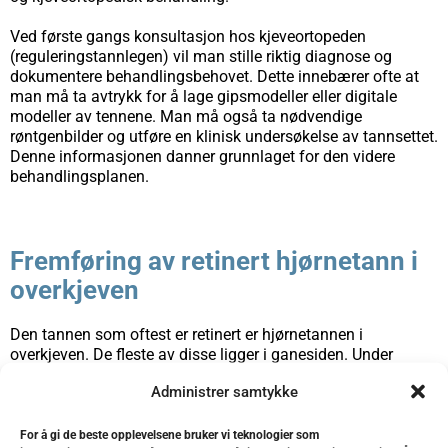
Ved første gangs konsultasjon hos kjeveortopeden
(reguleringstannlegen) vil man stille riktig diagnose og
dokumentere behandlingsbehovet. Dette innebærer ofte at
man må ta avtrykk for å lage gipsmodeller eller digitale
modeller av tennene. Man må også ta nødvendige
røntgenbilder og utføre en klinisk undersøkelse av tannsettet.
Denne informasjonen danner grunnlaget for den videre
behandlingsplanen.
Fremføring av retinert hjørnetann i
overkjeven
Den tannen som oftest er retinert er hjørnetannen i
overkjeven. De fleste av disse ligger i ganesiden. Under
lokalbedøvelse lages en åpning inn til tannen, slik at man
Administrer samtykke
kan feste på den en liten metallkloss med et kjede. Ved hjelp
av kjedet festet til reguleringen kan tannen føres frem i
normal posisjon. Prosessen er tidkrevende og kan vare opptil
For å gi de beste opplevelsene bruker vi teknologier som