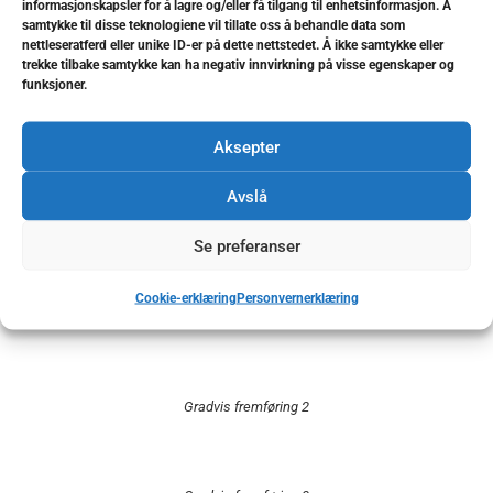
1.5 -2 år.
informasjonskapsler for å lagre og/eller få tilgang til enhetsinformasjon. Å
samtykke til disse teknologiene vil tillate oss å behandle data som
nettleseratferd eller unike ID-er på dette nettstedet. Å ikke samtykke eller
trekke tilbake samtykke kan ha negativ innvirkning på visse egenskaper og
funksjoner.
Retinert hjørnetann
Aksepter
Avslå
Påmontert lenke
Se preferanser
Cookie-erklæring
Personvernerklæring
Gradvis fremføring 1
Gradvis fremføring 2